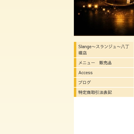
Slange〜スランジュ〜八丁
堀店
メニュー 販売品
Access
ブログ
特定商取引法表記