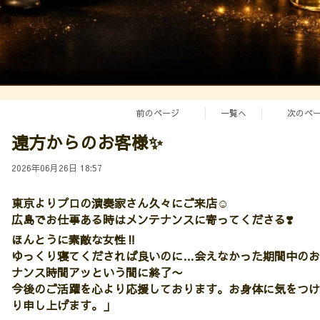
前のページ
一覧へ
次のペ
遠方からのお客様✨
2026年06月26日 18:57
東京よりプロの演奏家さん久々にご来店☺️
広島でお仕事ある時はメンテナンスに寄ってくださる❣️
ほんとうに素敵な女性‼️
ゆっくり寝てくだされば良いのに…会えなかった期間中のお
ナンス時間アッという間に終了〜
今後のご活躍を心より応援しております。お身体に気をつけ
り申し上げます。」